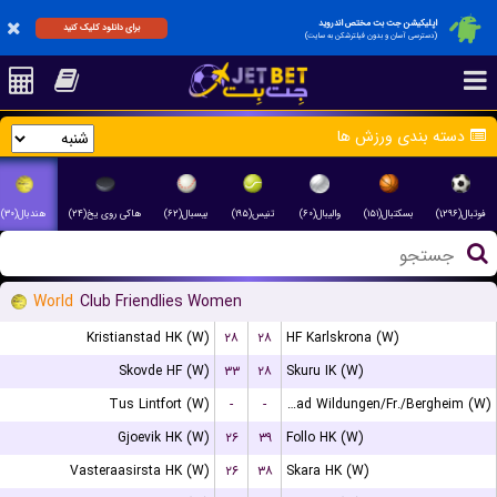
اپلیکیشن جت بت مختص اندروید
برای دانلود کلیک کنید
(دسترسی آسان و بدون فیلترشکن به سایت)
دسته بندی ورزش ها
فوتبال(۱,۲۹۶)
بسکتبال(۱۵۱)
والیبال(۶۰)
تنیس(۱۹۵)
بیسبال(۶۲)
هاکی روی یخ(۲۴)
هندبال(۳۰)
World
Club Friendlies Women
Kristianstad HK (W)
۲۸
۲۸
HF Karlskrona (W)
Skovde HF (W)
۳۳
۲۸
Skuru IK (W)
Tus Lintfort (W)
-
-
HSG Bad Wildungen/Fr./Bergheim (W)
Gjoevik HK (W)
۲۶
۳۹
Follo HK (W)
Vasteraasirsta HK (W)
۲۶
۳۸
Skara HK (W)