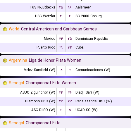
TuS N-Lubbecke
۲۵
۱۸
Aalsmeer
HSG Wetzlar
۴
۴
SC 2000 Coburg
World
Central American and Caribbean Games
Mexico
۲۴
۲۵
Dominican Republic
Puerto Rico
۲۹
۳۴
Cuba
Argentina
Liga de Honor Plata Women
Velez Sarsfield (W)
۱۸
۲۱
Comunicaciones (W)
Senegal
Championnat Elite Women
ASUC Ziguinchor (W)
۲۴
۲۶
Diadji Sarr (W)
Diamono HBC (W)
۲۷
۲۳
Renaissance HBC (W)
ASC DIISO (W)
۶
۵
UCAD SC (W)
Senegal
Championnat Elite