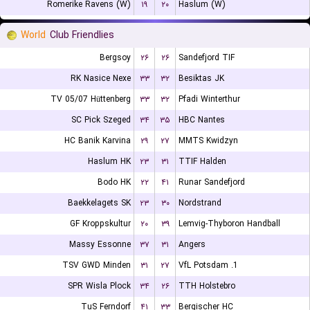
Romerike Ravens (W)
۱۹
۲۰
Haslum (W)
World
Club Friendlies
Bergsoy
۲۶
۲۶
Sandefjord TIF
RK Nasice Nexe
۳۳
۳۲
Besiktas JK
TV 05/07 Hüttenberg
۳۳
۳۲
Pfadi Winterthur
SC Pick Szeged
۳۴
۳۵
HBC Nantes
HC Banik Karvina
۲۹
۲۷
MMTS Kwidzyn
Haslum HK
۲۳
۳۱
TTIF Halden
Bodo HK
۲۲
۴۱
Runar Sandefjord
Baekkelagets SK
۲۳
۳۰
Nordstrand
GF Kroppskultur
۲۰
۳۹
Lemvig-Thyboron Handball
Massy Essonne
۳۷
۳۱
Angers
TSV GWD Minden
۳۱
۲۷
1. VfL Potsdam
SPR Wisla Plock
۳۴
۲۶
TTH Holstebro
TuS Ferndorf
۴۱
۳۳
Bergischer HC