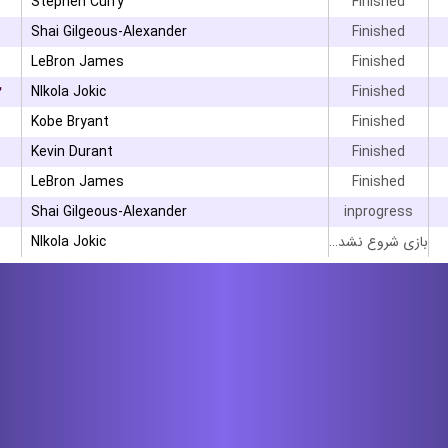
Stephen Curry
Finished
Shai Gilgeous-Alexander
Finished
LeBron James
Finished
۲
NIkola Jokic
Finished
Kobe Bryant
Finished
Kevin Durant
Finished
LeBron James
Finished
Shai Gilgeous-Alexander
inprogress
NIkola Jokic
بازی شروع نشده است