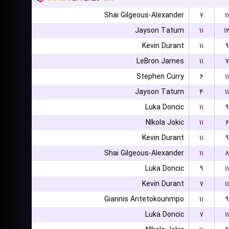
Shai Gilgeous-Alexander
۷
۱۱
Jayson Tatum
۱۱
۱
Kevin Durant
۱۱
۹
LeBron James
۱۱
۷
Stephen Curry
۶
۱۱
Jayson Tatum
۴
۱۱
Luka Doncic
۱۱
۹
NIkola Jokic
۱۱
۶
Kevin Durant
۱۱
۹
Shai Gilgeous-Alexander
۱۱
۸
Luka Doncic
۹
۱۱
Kevin Durant
۷
۱۱
Giannis Antetokounmpo
۱۱
۹
Luka Doncic
۷
۱۱