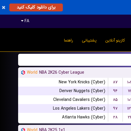
برای دانلود کلیک کنید
FA
کازینو آنلاین
پشتیبانی
راهنما
World
NBA 2K26 Cyber League
New York Knicks (Cyber)
۸۷
۱۰
Denver Nuggets (Cyber)
۹۴
۷
Cleveland Cavaliers (Cyber)
۸۵
۱۰
Los Angeles Lakers (Cyber)
۹۷
۱۲
Atlanta Hawks (Cyber)
۲۸
۲
World
NBA 2K25 1x1