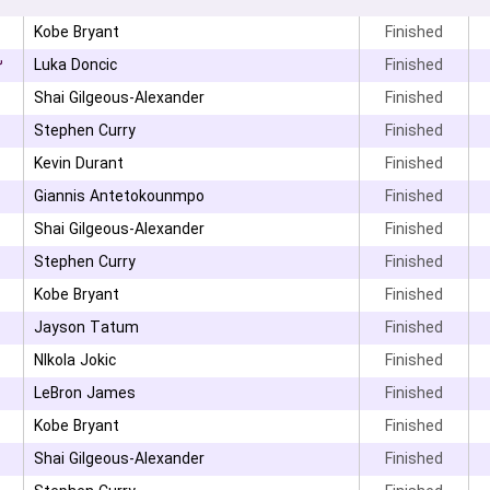
Kobe Bryant
Finished
۳
Luka Doncic
Finished
Shai Gilgeous-Alexander
Finished
Stephen Curry
Finished
Kevin Durant
Finished
Giannis Antetokounmpo
Finished
Shai Gilgeous-Alexander
Finished
Stephen Curry
Finished
Kobe Bryant
Finished
Jayson Tatum
Finished
NIkola Jokic
Finished
LeBron James
Finished
Kobe Bryant
Finished
Shai Gilgeous-Alexander
Finished