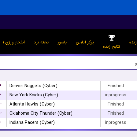
نده
پوکر آنلاین
پاسور
تخته نرد
انفجار ورژن ۱
نتایج زنده
۴
Denver Nuggets (Cyber)
Finished
۲
New York Knicks (Cyber)
inprogress
۲
Atlanta Hawks (Cyber)
Finished
۲
Oklahoma City Thunder (Cyber)
Finished
۶
Indiana Pacers (Cyber)
inprogress