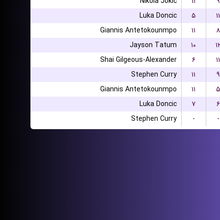
NIkola Jokic
۱۱
۹
Luka Doncic
۵
۱۱
Giannis Antetokounmpo
۱۱
۸
Jayson Tatum
۱۰
۱
Shai Gilgeous-Alexander
۶
۱۱
Stephen Curry
۱۱
۹
Giannis Antetokounmpo
۱۱
۵
Luka Doncic
۷
۶
Stephen Curry
-
-